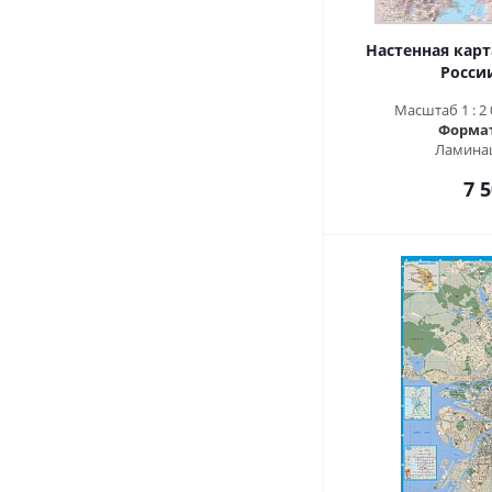
Настенная карт
России
Масштаб 1 : 2 0
Формат 
Ламинац
7 5