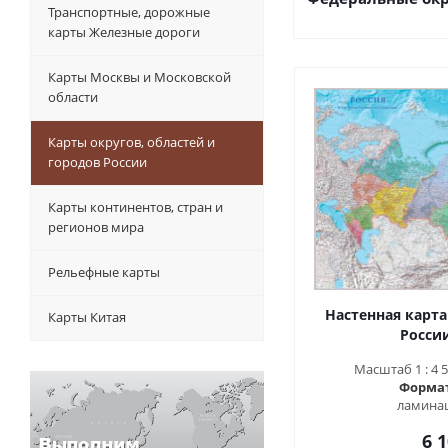
Транспортные, дорожные
карты Железные дороги
Карты Москвы и Московской
области
Карты округов, областей и
городов России
Карты континентов, стран и
регионов мира
Рельефные карты
Настенная карт
Карты Китая
России
Масштаб 1 : 4 50
Формат 
ламинац
6 1