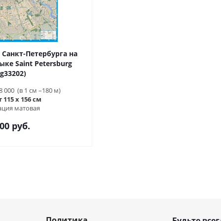
 Санкт-Петербурга на
ке Saint Petersburg
eg33202)
8 000 (в 1 см –180 м)
115 х 156 см
ция матовая
00 руб.
Политика
Будьте всег