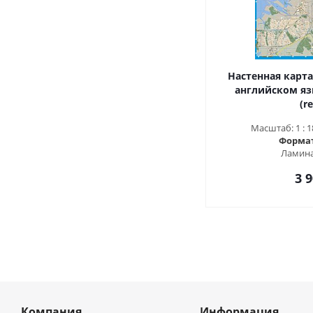
Настенная карта
английском язы
(r
Масштаб: 1 : 1
Формат 
Ламина
3 9
Компания
Информация