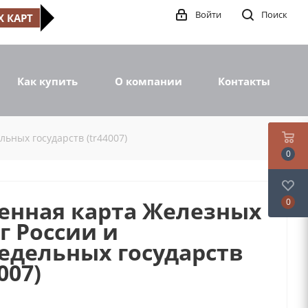
Войти
Поиск
 КАРТ
Как купить
О компании
Контакты
ьных государств (tr44007)
0
енная карта Железных
0
г России и
едельных государств
007)