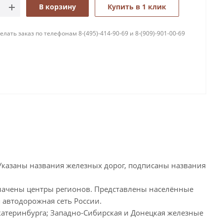
В корзину
Купить в 1 клик
лать заказ по телефонам 8-(495)-414-90-69 и 8-(909)-901-00-69
 Указаны названия железных дорог, подписаны названия
значены центры регионов. Представлены населённые
 автодорожная сеть России.
катеринбурга; Западно-Сибирская и Донецкая железные