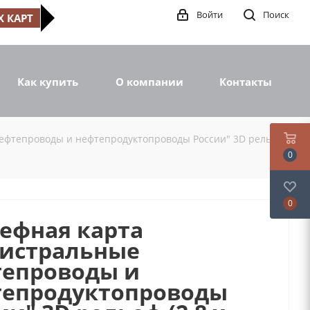
Войти
Поиск
 КАРТ
Как купить
О компании
Контакты
ефтепроводы и нефтепродуктопроводы России" 3D рельеф
0
0
ефная карта
истральные
епроводы и
тепродуктопроводы