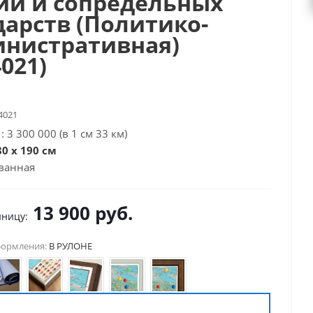
ии и сопредельных
дарств (Политико-
нистративная)
4021)
4021
 3 300 000 (в 1 см 33 км)
0 х 190 см
ванная
13 900
руб.
иницу:
формления:
В РУЛОНЕ
Е