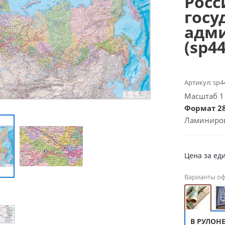
Росс
госу
адми
(sp4
Артикул:
sp4
Масштаб 1 :
Формат 28
Ламиниро
Цена за ед
Варианты о
В РУЛОН