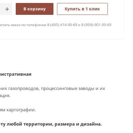
В корзину
Купить в 1 клик
лать заказ по телефонам 8-(495)-414-90-69 и 8-(909)-901-00-69
нистративная
чих газопроводов, процессинговые заводы и их
ация.
ям картографии.
рту любой территории, размера и дизайна.