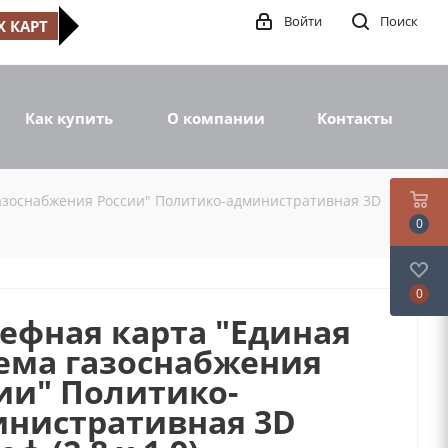
Войти
Поиск
 КАРТ
Как купить
О компании
Контакты
газоснабжения России" Политико-административная 3D
0
0
ефная карта "Единая
ема газоснабжения
ии" Политико-
нистративная 3D