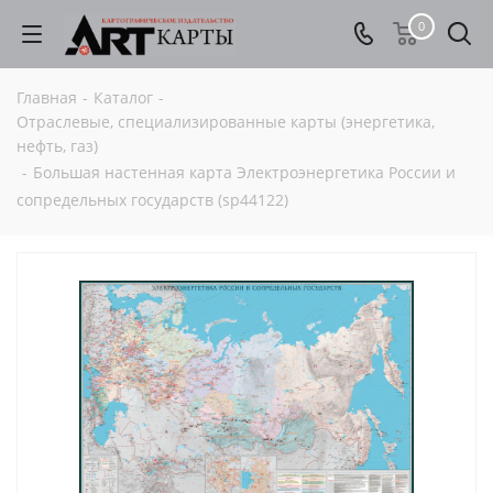
0
Главная
-
Каталог
-
Отраслевые, специализированные карты (энергетика,
нефть, газ)
-
Большая настенная карта Электроэнергетика России и
сопредельных государств (sp44122)