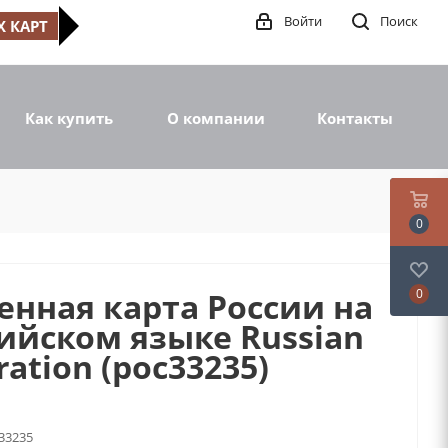
Войти
Поиск
 КАРТ
Как купить
О компании
Контакты
0
енная карта России на
0
ийском языке Russian
ration (рос33235)
33235