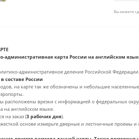
Вы можете сде
РТЕ
о-административная карта России на английском язык
политико-административное деление Российской Федерации
в составе России
одов, на карте так же обозначены и небольшие населенные
аэропорты.
ты расположены врезки с информацией о федеральных округ
а на английском языке.
я на заказ (
3 рабочих дня
).
 жесткой основе измерьте дверные и лестничные проемы и 
ение другого размера данной карты. Также возможно 