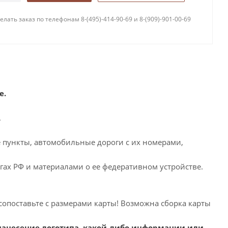
лать заказ по телефонам 8-(495)-414-90-69 и 8-(909)-901-00-69
е.
.
 пункты, автомобильные дороги с их номерами,
ах РФ и материалами о ее федеративном устройстве.
сопоставьте с размерами карты! Возможна сборка карты
нанесение логотипа, какой-либо информации или