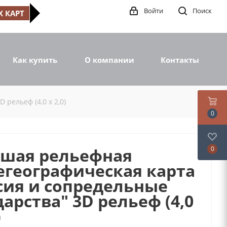
Войти
Поиск
 КАРТ
Как купить
О компании
Контакты
рельеф (4,0 х 2,0)
0
шая рельефная
0
географическая карта
сия и сопредельные
дарства" 3D рельеф (4,0
)