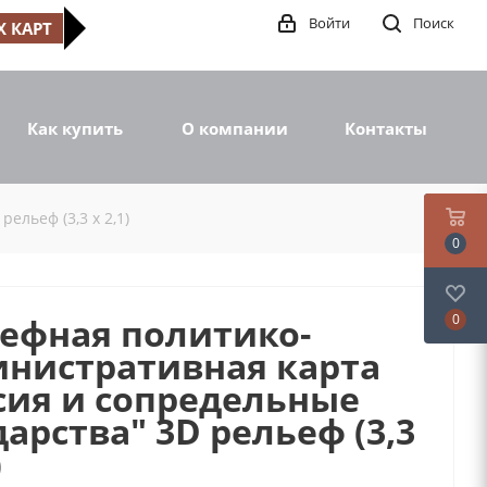
Войти
Поиск
 КАРТ
Как купить
О компании
Контакты
ельеф (3,3 х 2,1)
0
ефная политико-
0
нистративная карта
сия и сопредельные
дарства" 3D рельеф (3,3
)