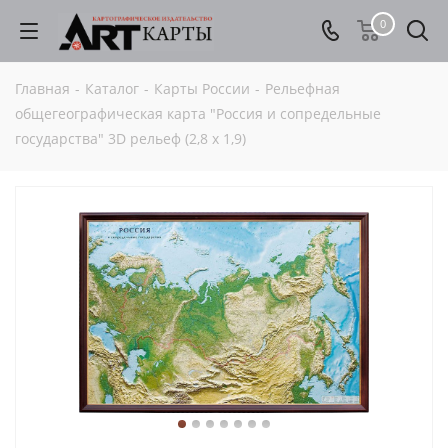
0
Главная
-
Каталог
-
Карты России
-
Рельефная
общегеографическая карта "Россия и сопредельные
государства" 3D рельеф (2,8 х 1,9)