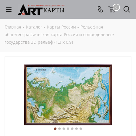
0
Главная
-
Каталог
-
Карты России
-
Рельефная
общегеографическая карта Россия и сопредельные
государства 3D рельеф (1,3 х 0,9)