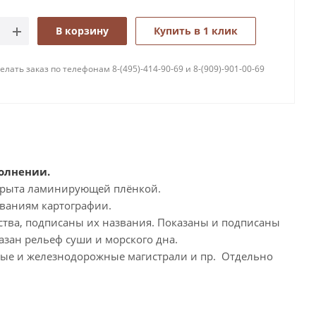
В корзину
Купить в 1 клик
лать заказ по телефонам 8-(495)-414-90-69 и 8-(909)-901-00-69
олнении.
окрыта ламинирующей плёнкой.
ованиям картографии.
ства, подписаны их названия. Показаны и подписаны
зан рельеф суши и морского дна.
ные и железнодорожные магистрали и пр. Отдельно