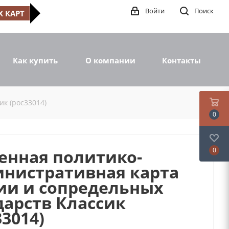
Войти
Поиск
 КАРТ
Как купить
О компании
Контакты
к (рос33014)
0
енная политико-
0
нистративная карта
ии и сопредельных
дарств Классик
33014)