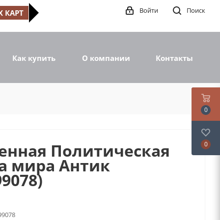
Войти
Поиск
 КАРТ
Как купить
О компании
Контакты
0
енная Политическая
0
а мира Антик
99078)
99078